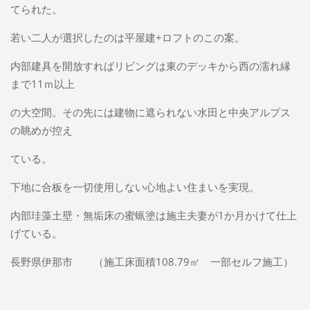
てられた。
若い二人が選択したのは平屋建+ロフトのこの案。
内部建具を開放すればリビングは東のデッキから西の濡れ縁
まで11ｍ以上
の大空間。その先には建物に遮られない水田と中央アルプス
の眺めが控え
ている。
下地に合板を一切使用しない心地よい住まいを実現。
内部珪藻土壁・無垢床の蜜蝋塗は施主夫妻が1か月かけて仕上
げている。
長野県伊那市 （施工床面積108.79㎡ 一部セルフ施工）