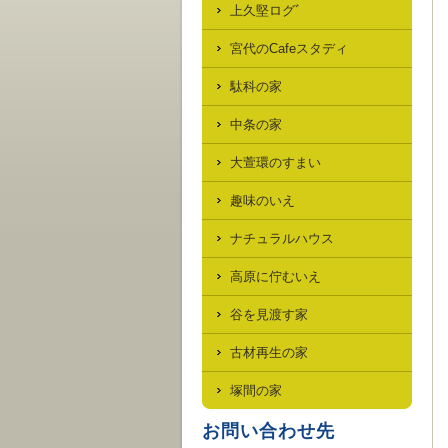
上久堅ログﾞ
宮代のCafeスタディ
駄科の家
中条の家
大萱環のすまい
趣味のいえ
ナチュラルハウス
高原に佇むいえ
谷を見渡す家
古材再生の家
塚間の家
お問い合わせ先