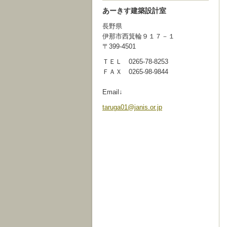
あーきす建築設計室
長野県
伊那市西箕輪９１７－１
〒399-4501
ＴＥＬ 0265-78-8253
ＦＡＸ 0265-98-9844
Email↓
taruga01
@janis.o
r.jp