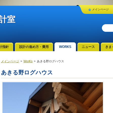
メインページ
計室
計指針
設計の進め方・費用
WORKS
ニュース
きまぐ
メインページ
>
WorKs
>
あきる野ログハウス
あきる野ログハウス