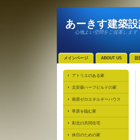
あーきす建築設
心地よい空間をご提案します
メインページ
ABOUT US
設
リンク集
アトリエのある家
北安曇ハーフビルドの家
南原ゼロエネルギーハウス
草原を臨む家
彩北の共同住宅
休日のための家