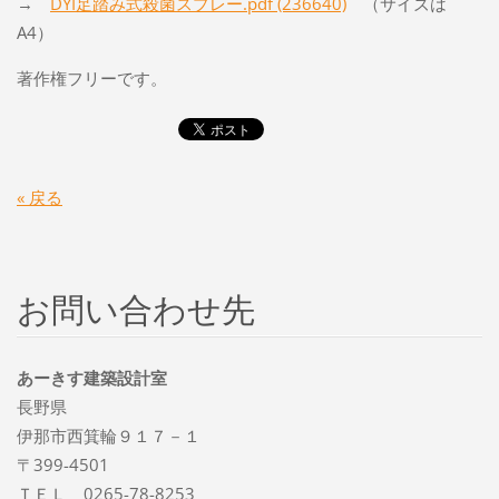
→
DYI足踏み式殺菌スプレー.pdf (236640)
（サイズは
A4）
著作権フリーです。
« 戻る
お問い合わせ先
あーきす建築設計室
長野県
伊那市西箕輪９１７－１
〒399-4501
ＴＥＬ 0265-78-8253