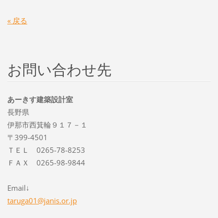
« 戻る
お問い合わせ先
あーきす建築設計室
長野県
伊那市西箕輪９１７－１
〒399-4501
ＴＥＬ 0265-78-8253
ＦＡＸ 0265-98-9844
Email↓
taruga01
@janis.o
r.jp