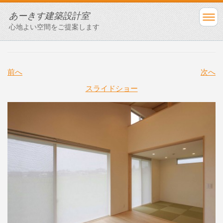
あーきす建築設計室
心地よい空間をご提案します
前へ
次へ
スライドショー